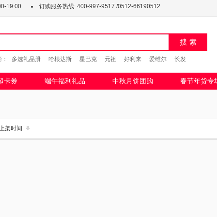
-19:00
订购服务热线:
400-997-9517 /0512-66190512
搜索
榜：
多选礼品册
哈根达斯
星巴克
元祖
好利来
爱维尔
长发
超卡券
端午福利礼品
中秋月饼团购
春节年货专
上架时间