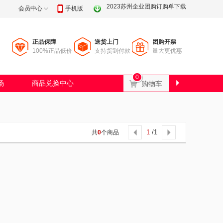
2023苏州企业团购订购单下载
会员中心
手机版
正品保障
送货上门
团购开票
100%正品低价
支持货到付款
量大更优惠
0
场
商品兑换中心
Ɲ
购物车

1
/1
共
0
个商品

