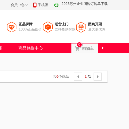
2023苏州企业团购订购单下载
会员中心
手机版
正品保障
送货上门
团购开票
100%正品低价
支持货到付款
量大更优惠
0
场
商品兑换中心
Ɲ
购物车

1
/1
共
0
个商品

