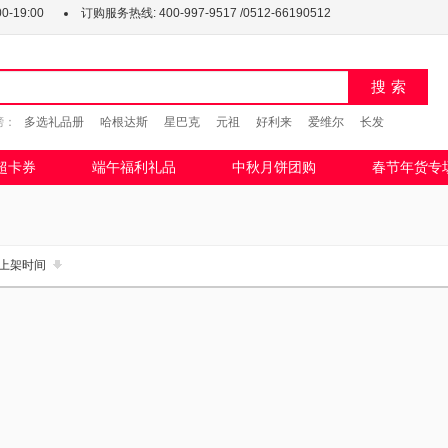
-19:00
订购服务热线:
400-997-9517 /0512-66190512
搜索
榜：
多选礼品册
哈根达斯
星巴克
元祖
好利来
爱维尔
长发
超卡券
端午福利礼品
中秋月饼团购
春节年货专
上架时间