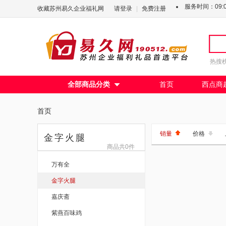
服务时间：09:00
收藏苏州易久企业福礼网
请登录
|
免费注册
热搜
全部商品分类
首页
西点商

首页
销量
价格
金字火腿
商品共0件
万有全
金字火腿
嘉庆斋
紫燕百味鸡